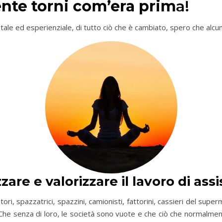
ente torni com’era prim
a!
ale ed esperienziale, di tutto ciò che è cambiato, spero che alcu
re e valorizzare il lavoro di assi
ri, spazzatrici, spazzini, camionisti, fattorini, cassieri del sup
 Che senza di loro, le società sono vuote e che ciò che normalment