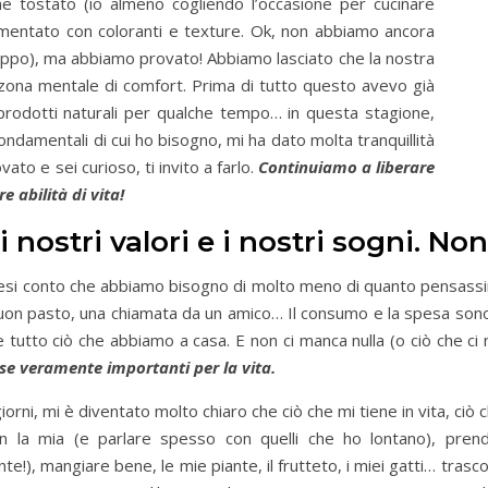
ne tostato (io almeno cogliendo l’occasione per cucinare
imentato con coloranti e texture. Ok, non abbiamo ancora
roppo), ma abbiamo provato! Abbiamo lasciato che la nostra
zona mentale di comfort. Prima di tutto questo avevo già
prodotti naturali per qualche tempo… in questa stagione,
ndamentali di cui ho bisogno, mi ha dato molta tranquillità
vato e sei curioso, ti invito a farlo.
Continuiamo a liberare
 abilità di vita!
nostri valori e i nostri sogni. Non
esi conto che abbiamo bisogno di molto meno di quanto pensassim
buon pasto, una chiamata da un amico… Il consumo e la spesa son
e tutto ciò che abbiamo a casa. E non ci manca nulla (o ciò che c
se veramente importanti per la vita.
giorni, mi è diventato molto chiaro che ciò che mi tiene in vita, ci
 la mia (e parlare spesso con quelli che ho lontano), prend
te!), mangiare bene, le mie piante, il frutteto, i miei gatti… tras