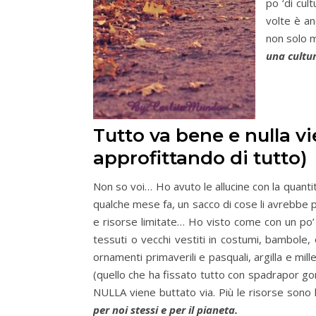
po ‘di cul
volte è an
non solo m
una cultu
Tutto va bene e nulla vie
approfittando di tutto)
Non so voi… Ho avuto le allucine con la quantità
qualche mese fa, un sacco di cose li avrebbe 
e risorse limitate… Ho visto come con un po’ d
tessuti o vecchi vestiti in costumi, bambole, 
ornamenti primaverili e pasquali, argilla e mil
(quello che ha fissato tutto con spadrapor go
NULLA viene buttato via. Più le risorse sono l
per noi stessi e per il pianeta.