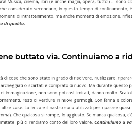
tura! Musica, cinema, libri (e anche magia, opera, tutto!) … sono c
che considerato secondario, in questo tempo di confinamento, è 
omenti di intrattenimento, ma anche momenti di emozione, rifles
r
a di qualità.
ne buttato via. Continuiamo a ridur
 di cose che sono stato in grado di risolvere, riutilizzare, riparare,
parcheggiati o scartati e comprato di nuovo. Ma durante questo pe
i immaginazione, non sono poi così limitati, danno molto. Scatole
ornamenti, resti di verdure in nuovi germogli. Con farina e color
le altre cose. La lenza e il nastro sono utilizzati per riparare quas
mma). Che qualcosa si rompe, lo aggiusto. Se manca qualcosa, c’è
imitate, più ci rendiamo conto del loro valore.
Continuiamo a val