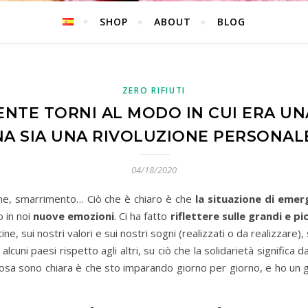
SHOP
ABOUT
BLOG
ZERO RIFIUTI
ENTE TORNI AL MODO IN CUI ERA U
 SIA UNA RIVOLUZIONE PERSONALE
04/18/2020
ione, smarrimento… Ciò che è chiaro è che
la situazione di emerg
 in noi
nuove emozioni
. Ci ha fatto
riflettere sulle grandi e pi
e, sui nostri valori e sui nostri sogni (realizzati o da realizzare),
lcuni paesi rispetto agli altri, su ciò che la solidarietà significa d
osa sono chiara è che sto imparando giorno per giorno, e ho un 