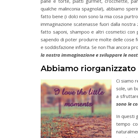
pane e torte, piatti gurmet, crocchette, pa
qualche malinconia spagnola!), abbiamo sper
fatto bene (i dolci non sono la mia cosa purt
immaginazione scatenasse fuori dalla nostra 
fatto saponi, shampoo e altri cosmetici con 
sapendo di poter produrre molte delle cose fo
e soddisfazione infinita. Se non l’hai ancora pro
la nostra immaginazione e sviluppare le nostre
Abbiamo riorganizzato i 
Ci siamo r
sole, un 
a sfruttar
sono le co
In questi 
tempo con
naturalmen